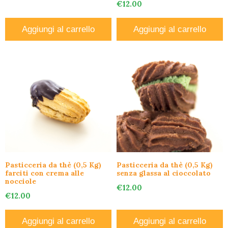
€
12.00
Aggiungi al carrello
Aggiungi al carrello
Pasticceria da thè (0,5 Kg)
Pasticceria da thè (0,5 Kg)
farciti con crema alle
senza glassa al cioccolato
nocciole
€
12.00
€
12.00
Aggiungi al carrello
Aggiungi al carrello