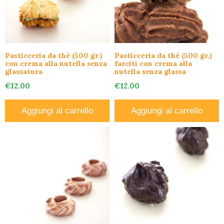
Pasticceria da thè (500 gr.)
Pasticceria da thè (500 gr.)
con crema alla nutella senza
farciti con crema alla
glassatura
nutella senza glassa
€
12.00
€
12.00
Aggiungi al carrello
Aggiungi al carrello