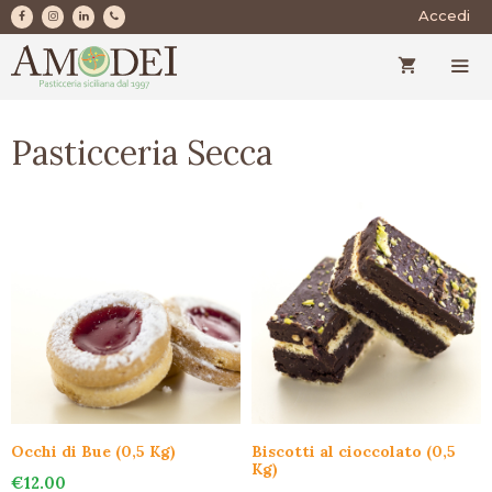
Vai
Accedi
al
contenuto
MEN
Pasticceria Secca
Occhi di Bue (0,5 Kg)
Biscotti al cioccolato (0,5
Kg)
€
12.00