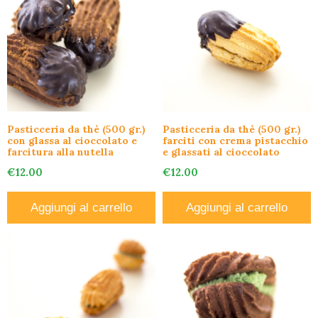
Pasticceria da thè (500 gr.)
Pasticceria da thè (500 gr.)
con glassa al cioccolato e
farciti con crema pistacchio
farcitura alla nutella
e glassati al cioccolato
€
12.00
€
12.00
Aggiungi al carrello
Aggiungi al carrello