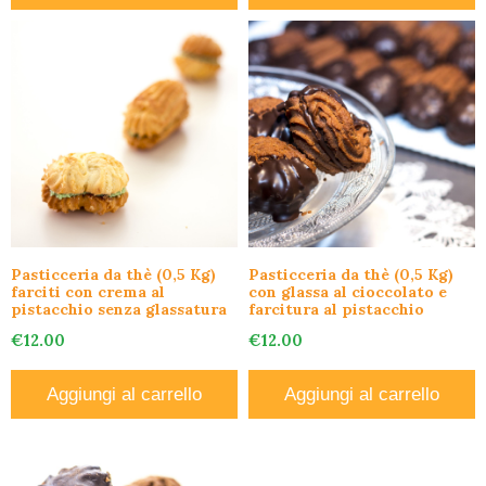
Pasticceria da thè (0,5 Kg)
Pasticceria da thè (0,5 Kg)
farciti con crema al
con glassa al cioccolato e
pistacchio senza glassatura
farcitura al pistacchio
€
12.00
€
12.00
Aggiungi al carrello
Aggiungi al carrello