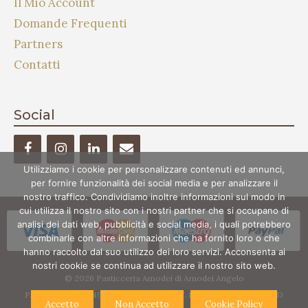
Il Mio Account
Domande Frequenti
Partners
Contatti
Social
Utilizziamo i cookie per personalizzare contenuti ed annunci,
per fornire funzionalità dei social media e per analizzare il
nostro traffico. Condividiamo inoltre informazioni sul modo in
cui utilizza il nostro sito con i nostri partner che si occupano di
analisi dei dati web, pubblicità e social media, i quali potrebbero
combinarle con altre informazioni che ha fornito loro o che
hanno raccolto dal suo utilizzo dei loro servizi. Acconsenta ai
nostri cookie se continua ad utilizzare il nostro sito web.
© 2026 Pasticceria Amodei di Amodei Angelo
P.IVA 02044330849 - REAN° 157412 - C.F. MDA NGL 74C28 G273D
Accetto
Non Accetto
Cookie Policy