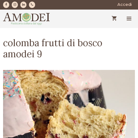
Vai
Accedi
al
contenuto
MEN
colomba frutti di bosco
amodei 9