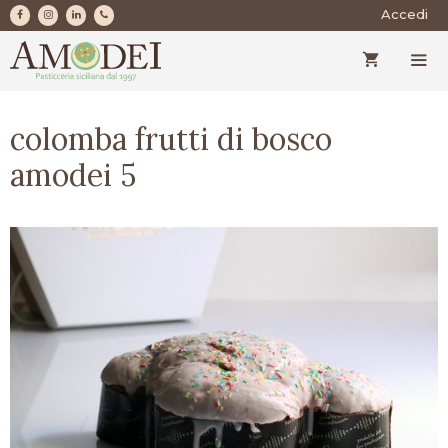
Vai
Accedi
al
contenuto
MEN
colomba frutti di bosco
amodei 5