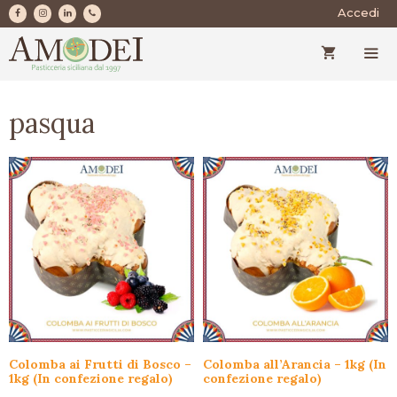
Vai
Accedi
al
contenuto
MEN
pasqua
Colomba ai Frutti di Bosco –
Colomba all’Arancia – 1kg (In
1kg (In confezione regalo)
confezione regalo)