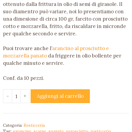
ottenuto dalla frittura in olio di semi di girasole. Il
suo diamentro può variare, noi lo presentiamo con
una dimesione di circa 100 gr, farcito con prosciutto
cotto e mozzarella, fritto, da riscaldare in micronde
per qualche secondo e servire.
Puoi trovare anche l’
arancino al prosciutto e
mozzarella panato
da friggere in olio bollente per
qualche minuto e servire.
Conf. da 10 pezzi.
-
+
Aggiungi al carrello
Arancini
al
prosciutto
e
Categoria:
Rosticceria
mozzarella
Tag:
+arancino
,
+carne
,
+panato
,
+prosciutto
,
rosticceria