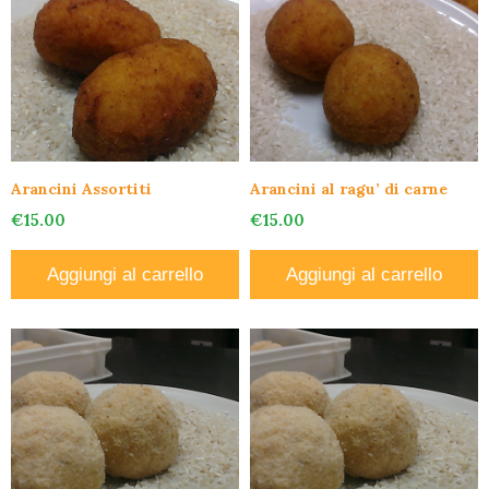
Arancini Assortiti
Arancini al ragu’ di carne
€
15.00
€
15.00
Aggiungi al carrello
Aggiungi al carrello