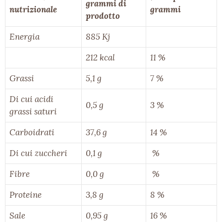
grammi di
nutrizionale
grammi
prodotto
Energia
885 Kj
212 kcal
11 %
Grassi
5,1 g
7 %
Di cui acidi
0,5 g
3 %
grassi saturi
Carboidrati
37,6 g
14 %
Di cui zuccheri
0,1 g
%
Fibre
0,0 g
%
Proteine
3,8 g
8 %
Sale
0,95 g
16 %